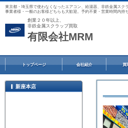
東京都・埼玉県で使わなくなったエアコン、給湯器、非鉄金属スク
事業者様・一般のお客様どちらも大歓迎。予約不要・営業時間内持ち
創業２０年以上、
非鉄金属スクラップ買取
有限会社MRM
トップページ
会社紹介
買
新座本店