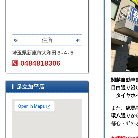
住所
埼玉県新座市大和田３-４-５
0484818306
関越自動車
足立加平店
目白通り沿
「タイヤホ
また、
練馬
環八通りか
都心・郊外