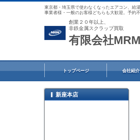
東京都・埼玉県で使わなくなったエアコン、給
事業者様・一般のお客様どちらも大歓迎。予約不
創業２０年以上、
非鉄金属スクラップ買取
有限会社MR
トップページ
会社紹介
新座本店