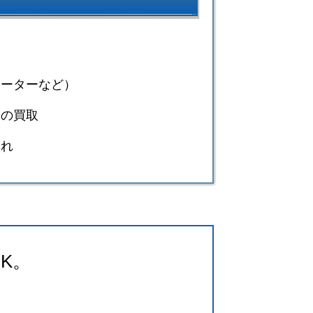
モーターなど）
）の買取
入れ
K。